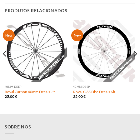
PRODUTOS RELACIONADOS
New
New
40MM DEEP
40MM DEEP
Roval Carbon 40mm Decals kit
Roval C 38 Disc Decals Kit
25,00
€
25,00
€
SOBRE NÓS