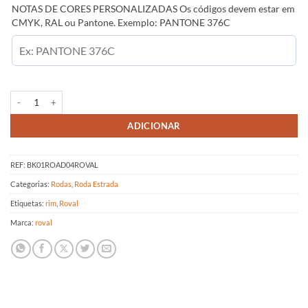
NOTAS DE CORES PERSONALIZADAS Os códigos devem estar em
CMYK, RAL ou Pantone. Exemplo: PANTONE 376C
Quantidade de Roval Carbon 90mm Decals kit
ADICIONAR
REF:
BK01ROAD04ROVAL
Categorias:
Rodas
,
Roda Estrada
Etiquetas:
rim
,
Roval
Marca:
roval