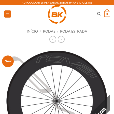
Skip
AUTOCOLANTES PERSONALIZADOS PARA BICICLETAS
to
content
0
INÍCIO
/
RODAS
/
RODA ESTRADA
New